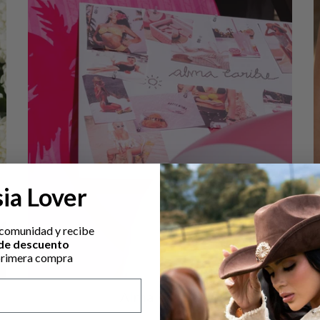
ia Lover
 comunidad y recibe
de descuento
primera compra
Alma caribe
20
products