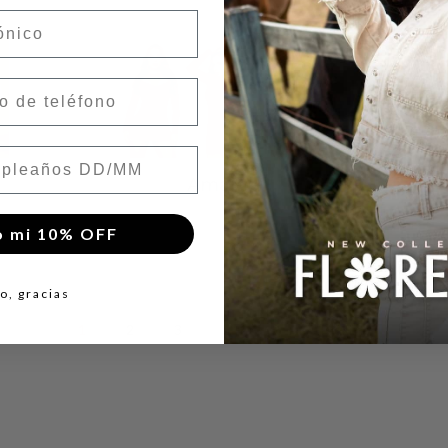
nico
éfono
leaños
Amarea
32
products
o mi 10% OFF
o, gracias
1
2
3
…
9
Próximo