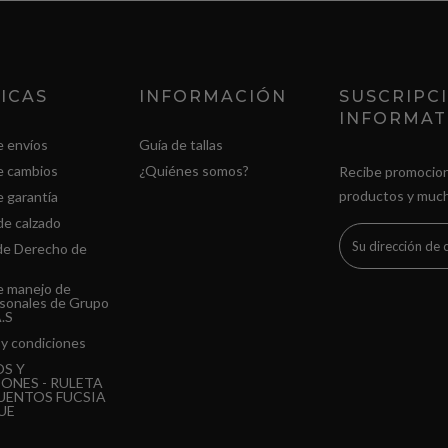
ICAS
INFORMACIÓN
SUSCRIPC
INFORMAT
e envíos
Guía de tallas
de cambios
¿Quiénes somos?
Recibe promocion
productos y muc
e garantía
de calzado
 de Derecho de
de manejo de
rsonales de Grupo
A.S
y condiciones
S Y
ONES - RULETA
UENTOS FUCSIA
UE