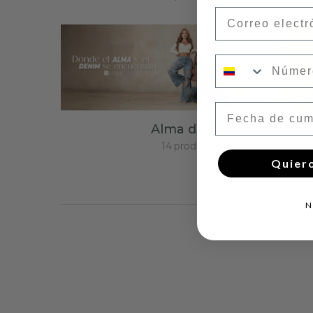
Correo electró
Número de tel
Fecha de cump
Alma denim
14
products
Quier
N