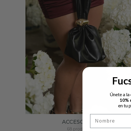
Fucs
Únete a la
10% 
en tu 
Nombre
ACCESORIOS
68
products