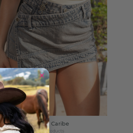
Alma Caribe
20
products