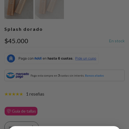
Splash dorado
$45.000
En stock
3
Paga esta compra en
cuotas sin interés.
Bancos aliados
1 reseñas
Guía de tallas