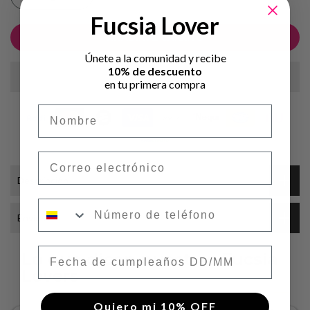
Fucsia Lover
AÑADIR AL CARRITO
Únete a la comunidad y recibe
10% de descuento
en tu primera compra
Nombre
Correo electrónico
Descripción
Número de teléfono
Envíos
Fecha de cumpleaños
Lo que dicen nuestras Fucsia
Lovers
Quiero mi 10% OFF