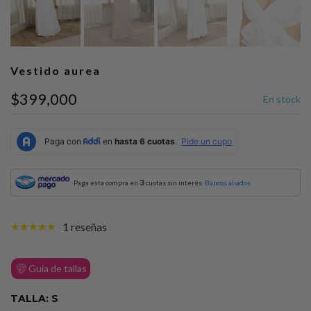
Vestido aurea
$399,000
En stock
3
Paga esta compra en
cuotas sin interés.
Bancos aliados
1 reseñas
Guía de tallas
TALLA:
S