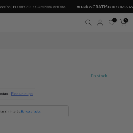
GRATIS
 | FLORECER ->
COMPRAR AHORA
ENVÍOS
POR COMPRAS SUPERI
0
0
En stock
tas sin interés.
Bancos aliados