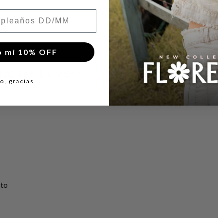
leaños
o mi 10% OFF
ucsia Lovers
o, gracias
sto